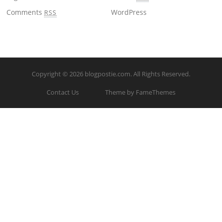
Comments
WordPress
RSS
Copyright © 2026
blogpostie.com
. All Rights Reserved.
Contact Us
Theme by FameThemes