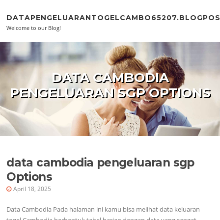
Skip to content
DATAPENGELUARANTOGELCAMBO65207.BLOGPOS
Welcome to our Blog!
DATA CAMBODIA
PENGELUARAN SGP OPTIONS
data cambodia pengeluaran sgp
Options
April 18, 2025
Data Cambodia Pada halaman ini kamu bisa melihat data keluaran
togel Cambodia berbentuk tabel harian dengan data yang sangat