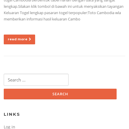
lengkap.Silakan klik tombol di bawah ini untuk menyaksikan tayangan
Keluaran Togel lengkap pasaran togel terpopuler:Toto Cambodia wla
memberikan informasi hasil keluaran Cambo
read more
Search for:
LINKS
Log in